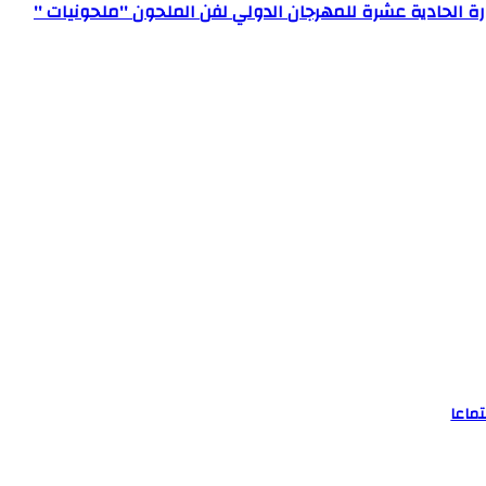
رة الحادية عشرة للمهرجان الدولي لفن الملحون ''ملحونيات ''
تماعا