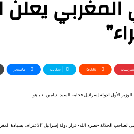
 المغربي يعلن ا
اء”
نتيريست
سكايب
ماسنجر
ير الأول لدولة إسرائيل فخامة السيد بنيامين نتنياهو.
امي لصاحب الجلالة -نصره الله- قرار دولة إسرائيل “الاعتراف بسيادة المغ