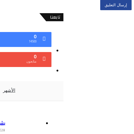
تابعنا
0
14500
0
متابعون
الأشهر
بشر
28 سبتمبر، 2022