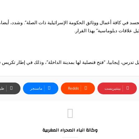
جسد في كافة أعمال ووثائق الحكومة الإسرائيلية ذات الصلة”. وشدد، أيضا، ع
يل علاقات دبلوماسية” بهذا القرار.
ل تدرس، إيجابيا، “فتح قنصلية لها بمدينة الداخلة”، وذلك في إطار تكريس قر
بينتيريست
ماسنجر
طبا
وكالة انباء الصحراء المغربية