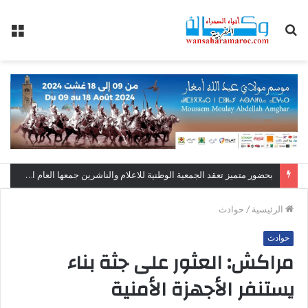
بحث
الق
عن
بحضور متميز تعقد الجمعية الوطنية للاعلام والناشرين جمعها العام العادي بالبيضاء.
الرئيسية
/
حوادث
حوادث
مراكش: العثور على جثة بناء
يستنفر الأجهزة الأمنية