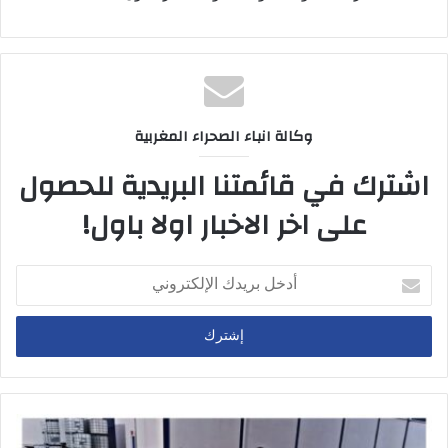
وكالة انباء الصحراء المغربية
اشترك في قائمتنا البريدية للحصول
على اخر الاخبار اولا باول!
أ
د
خ
ل
ب
ر
ي
د
ك