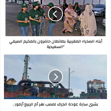
ا
ل
إ
ل
ك
ت
ر
أبناء الصحراء المغربية بطانطان حاضرون بالمخيم الصيفي
و
ن
"السعيدية
ي
بشرى سارة عودة الجرف لمصب نهر أم الربيع أزمور .