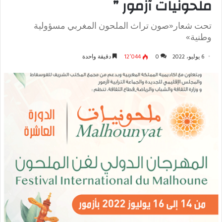
ملحونيات آزمور ”
تحت شعار«صون تراث الملحون المغربي مسؤولية
وطنية»
6 يوليو، 2022
0
12٬044
دقيقة واحدة