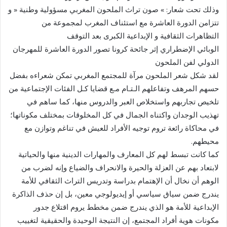
وذلك تحت شعار: » صون تراث الملحون المغربي مسؤولية وطنية « و
تتزامن الدورة العاشرة مع استئناف المغرب لمجموعة من
التظاهرات الثقافية و الإبداعية الكبرى بعد التوقف
الوبائي الإضطراري إثر جائحة كرونا تصور الدورة العاشرة للمهرجان
الدولي لفن الملحون
لقد شكل شعر الملحون مرآة للمجتمع المغربي تمكن شعراءه بفضل
حسهم المرهف وتفاعلهم الـتـام مـع قضايا كـل الفئات الإجتماعية من
تلخيص تجاربهم واستخلاص العبر والدروس منها، كما ساهم في
تهذيب الوجدان واكتناه الجمال في كل المخلوقات بمختلف مكوناتها؛
في محاكاة رائعة تروم توجيه الأفراد للعيش في تناغم وتوازن مع
محيطهم.
كما كانت تبسط لهم كل المعارف والمهارات الدينية منها والحياتية
لابتعاد بهم عن العزلة والحيرة والانحراف والضياع وإنه لضرب من
الوهم أن نخال أن الإهتمام بدراسة وتدريس التراث الثقافي للأمة
يندرج ضمن سياق سياسي أو إيديولوجي معين، بل إن حذف الذاكرة
الإبداعية للأمة هو الذي يندرج ضمن مخطط يروم اقتلاع جدور
مكونات هوية أفراد المجتمع، إن النتيجة الوحيدة والحقيقية لتغييب