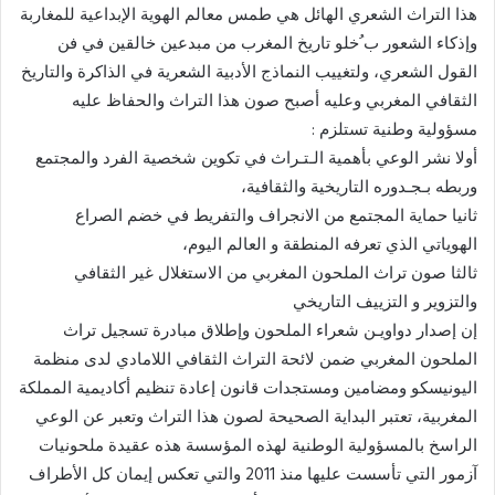
هذا التراث الشعري الهائل هي طمس معالم الهوية الإبداعية للمغاربة
وإذكاء الشعور ب ُخلو تاريخ المغرب من مبدعين خالقين في فن
القول الشعري، ولتغييب النماذج الأدبية الشعرية في الذاكرة والتاريخ
الثقافي المغربي وعليه أصبح صون هذا التراث والحفاظ عليه
مسؤولية وطنية تستلزم :
أولا نشر الوعي بأهمية الـتـراث في تكوين شخصية الفرد والمجتمع
وربطه بـجـدوره التاريخية والثقافية،
ثانيا حماية المجتمع من الانجراف والتفريط في خضم الصراع
الهوياتي الذي تعرفه المنطقة و العالم اليوم،
ثالثا صون تراث الملحون المغربي من الاستغلال غير الثقافي
والتزوير و التزييف التاريخي
إن إصدار دواويـن شعراء الملحون وإطلاق مبادرة تسجيل تراث
الملحون المغربي ضمن لائحة التراث الثقافي اللامادي لدى منظمة
اليونيسكو ومضامين ومستجدات قانون إعادة تنظيم أكاديمية المملكة
المغربية، تعتبر البداية الصحيحة لصون هذا التراث وتعبر عن الوعي
الراسخ بالمسؤولية الوطنية لهذه المؤسسة هذه عقيدة ملحونيات
آزمور التي تأسست عليها منذ 2011 والتي تعكس إيمان كل الأطراف