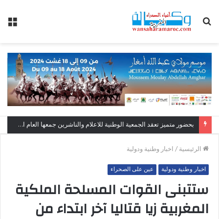
بحث
الق
عن
بحضور متميز تعقد الجمعية الوطنية للاعلام والناشرين جمعها العام العادي بالبيضاء.
الرئيسية
/
اخبار وطنية ودولية
اخبار وطنية ودولية
عين على الصحراء
ستتبنى القوات المسلحة الملكية
المغربية زيا قتاليا آخر ابتداء من