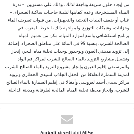
من إيجاد حلول سريعة وناجعة لذلك، وذلك على مستويين: – ندرة
المياه المستخرجة، وعدم كفايتها لتلبية حاجيات ساكنة الصحراء، –
غياب أو ضعف البنيات التحتية والتجهيزات، من قنوات تصريف الماء
وخزانات، وشبكات التوزيع. ولمواجهة ذلك، انخرط المغرب في
برنامج استكشافي واسع لموارد المياه، مكن من تعميم المياه
الصالحة للشرب، بنسبة 95 في المائة على مناطق الصحراء، إضافة
إلى تزويد مدينتي العيون وبوجدور بوحدات تحلية مياه البحر، إنجاز
وتشغيل مشاريع التزويد بالماء الصالح للشرب لمراكز فم الواد
والمرسىفي إقليم العيون وإنجاز مشروع التزود بالماء الصالح للشرب
لمدينة السمارة انطلاقا من الحقل الجاذب لسيدي الخطاري وتزويد
مراكز سيدي أحمد لعروسي وأمغالا في إقليم السمارة بالماء الصالح
للشرب، وإنجاز محطة تحلية المياه المالحة لطرفاية ومدينة الداخلة.
وكالة انباء الصحراء المغربية