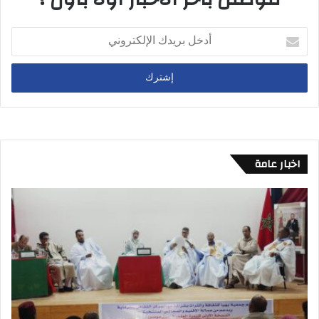
أ
د
خ
ل
ب
ر
ي
د
ك
اخبار عامة
ا
ل
إ
ل
ك
ت
ر
و
ن
ي