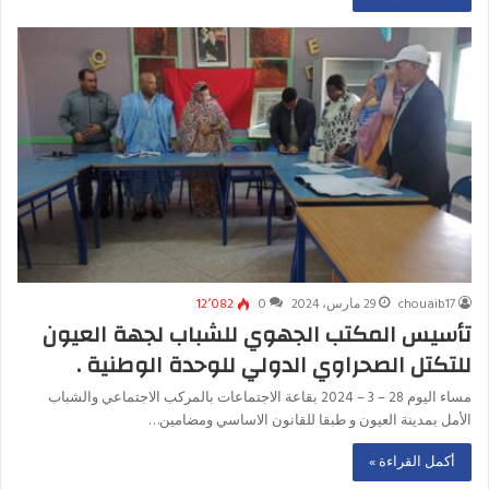
chouaib17
29 مارس، 2024
0
12٬082
تأسيس المكتب الجهوي للشباب لجهة العيون
للتكتل الصحراوي الدولي للوحدة الوطنية .
مساء اليوم 28 – 3 – 2024 بقاعة الاجتماعات بالمركب الاجتماعي والشباب
الأمل بمدينة العيون و طبقا للقانون الاساسي ومضامين…
أكمل القراءة »