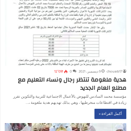
chouaib17
9 ديسمبر، 2021
0
12٬091
هدية ملغومة تنتظر رجال ونساء التعليم مع
مطلع العام الجديد
مؤسسة محمد السادس للنهوض بالأعمال الاجتماعية للتربية والتكوين تقرر
زيادة في اقتطاعات منخرطيها ، وهي بذلك تهديهم هدية ملغومة ،…
أكمل القراءة »