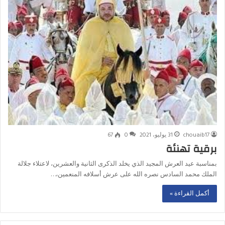
chouaib17
31 يوليو، 2021
0
67
برقية تهنئة
بمناسبة عيد العرش المجيد الذي يخلد الذكرى الثانية والعشرين، لاعتلاء جلالة
الملك محمد السادس نصره الله على عرش أسلافه المنعمين،…
أكمل القراءة »